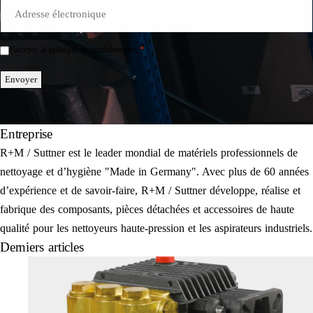
E-
Mail
*
*
J'accepte la politique de confidentialité.
Einwilligung
*
Envoyer
Entreprise
R+M / Suttner est le leader mondial de matériels professionnels de
nettoyage et d’hygiène "Made in Germany". Avec plus de 60 années
d’expérience et de savoir-faire, R+M / Suttner développe, réalise et
fabrique des composants, pièces détachées et accessoires de haute
qualité pour les nettoyeurs haute-pression et les aspirateurs industriels.
Derniers articles