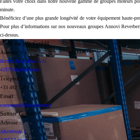
Faites votre choix dans notre nouvelle gamme de groupes moteurs pomp
minute.
Bénéficiez d’une plus grande longévité de votre équipement haute-pre
Pour plus d’informations sur nos nouveaux groupes Annovi Reverberi 
ci-dessus.
R+M de Wit GmbH
Adresse
Bertha-Benz-Allee 7-11
42579 Heiligenhaus
Téléphone
+33 492 798 984
Email
commercial@rm-suttner.fr
Suttner GmbH
Adresse
Alkenbrede 1
32657 Lemgo