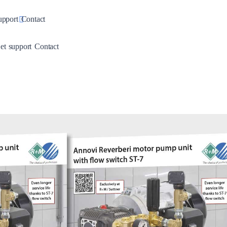
pdown
Toggle Dropdown
upport
Contact
wn
Dropdown
Toggle Dropdown
 et support
Contact