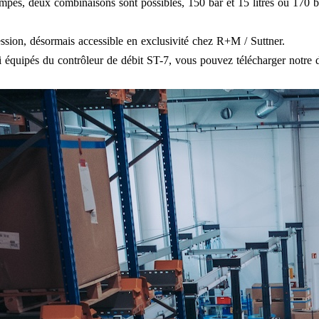
es, deux combinaisons sont possibles, 150 bar et 15 litres ou 170 bar
ssion, désormais accessible en exclusivité chez R+M / Suttner.
équipés du contrôleur de débit ST-7, vous pouvez télécharger notre d