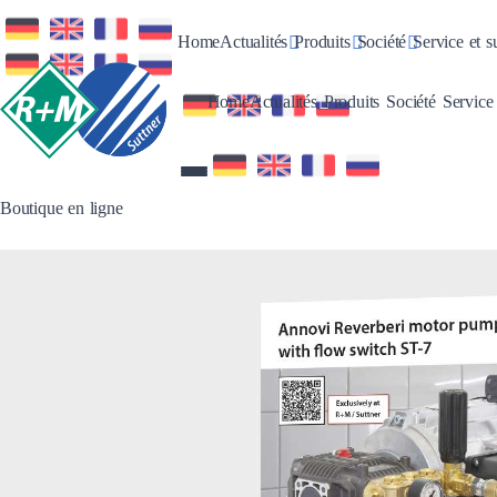
Toggle Dropdown
Toggle Dropdown
Toggle Dro
Home
Actualités
Produits
Société
Service et s
Toggle Dropdown
Toggle Dropdo
Toggle 
Home
Actualités
Produits
Société
Service
Boutique en ligne