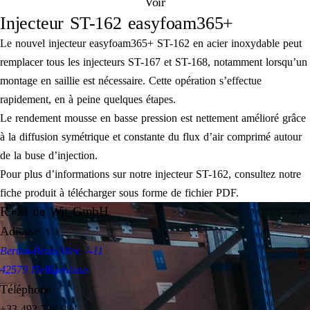
Voir
Injecteur ST-162 easyfoam365+
Le nouvel injecteur easyfoam365+ ST-162 en acier inoxydable peut
remplacer tous les injecteurs ST-167 et ST-168, notamment lorsqu’un
montage en saillie est nécessaire. Cette opération s’effectue
rapidement, en à peine quelques étapes.
Le rendement mousse en basse pression est nettement amélioré grâce
à la diffusion symétrique et constante du flux d’air comprimé autour
de la buse d’injection.
Pour plus d’informations sur notre injecteur ST-162, consultez notre
fiche produit à télécharger sous forme de fichier PDF.
R+M de Wit GmbH
Adresse
Bertha-Benz-Allee 7-11
42579 Heiligenhaus
Téléphone
+33 492 798 984