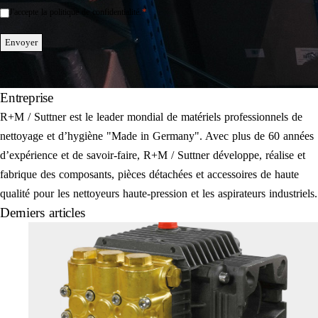
*
J'accepte la politique de confidentialité.
Einwilligung
*
Envoyer
Entreprise
R+M / Suttner est le leader mondial de matériels professionnels de
nettoyage et d’hygiène "Made in Germany". Avec plus de 60 années
d’expérience et de savoir-faire, R+M / Suttner développe, réalise et
fabrique des composants, pièces détachées et accessoires de haute
qualité pour les nettoyeurs haute-pression et les aspirateurs industriels.
Derniers articles