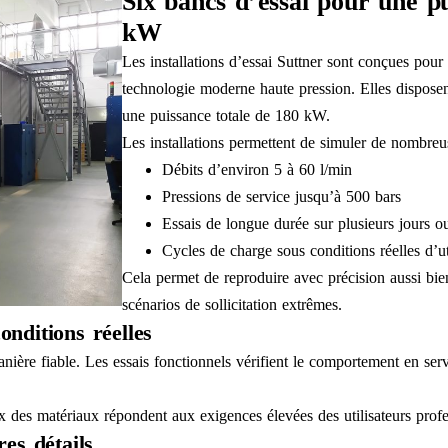
Six bancs d’essai pour une pu
kW
Les installations d’essai Suttner sont conçues pou
technologie moderne haute pression. Elles disposen
une puissance totale de 180 kW.
Les installations permettent de simuler de nombreus
Débits d’environ 5 à 60 l/min
Pressions de service jusqu’à 500 bars
Essais de longue durée sur plusieurs jours o
Cycles de charge sous conditions réelles d’ut
Cela permet de reproduire avec précision aussi bie
scénarios de sollicitation extrêmes.
onditions réelles
nière fiable. Les essais fonctionnels vérifient le comportement en ser
ix des matériaux répondent aux exigences élevées des utilisateurs profe
res détails