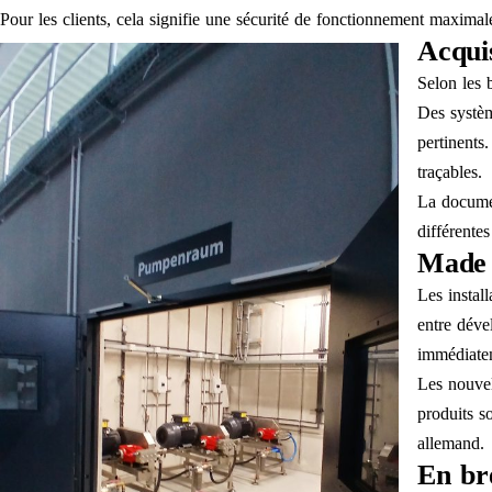
Pour les clients, cela signifie une sécurité de fonctionnement maximal
Acqui
Selon les b
Des systèm
pertinents.
traçables.
La documen
différente
Made i
Les install
entre déve
immédiate
Les nouvel
produits s
allemand.
En br