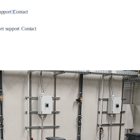
pdown
Toggle Dropdown
upport
Contact
wn
Dropdown
Toggle Dropdown
 et support
Contact