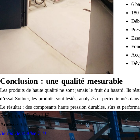
6 ba
180 
Débi
Pres
Essa
Fonc
Acqu
Déve
Conclusion : une qualité mesurable
Les produits de haute qualité ne sont jamais le fruit du hasard. Ils rés
d’essai Suttner, les produits sont testés, analysés et perfectionnés dans
Le résultat : des composants haute pression durables, sûrs et performa
R+M de Wit GmbH
Adresse
Bertha-Benz-Allee 7-11