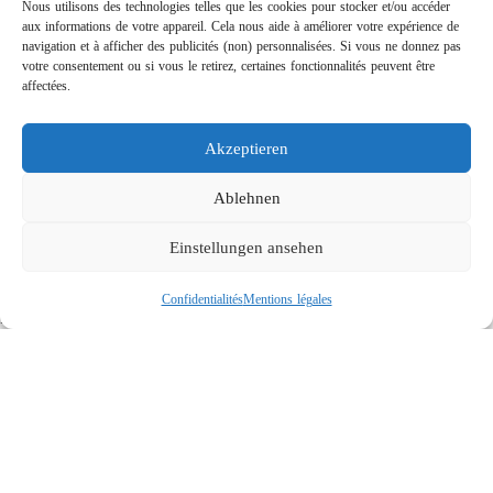
Nous utilisons des technologies telles que les cookies pour stocker et/ou accéder
aux informations de votre appareil. Cela nous aide à améliorer votre expérience de
navigation et à afficher des publicités (non) personnalisées. Si vous ne donnez pas
votre consentement ou si vous le retirez, certaines fonctionnalités peuvent être
affectées.
Akzeptieren
Rotabuses ST-415 de construction légère
Links
Ablehnen
Contact
Einstellungen ansehen
Mentions légales
Confidentialités
Confidentialités
Mentions légales
Recherche
Social
© 2026 R+M de Wit. All rights reserved.