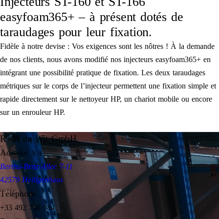
Injecteurs ST-160 et ST-166
easyfoam365+ – à présent dotés de
taraudages pour leur fixation.
Fidèle à notre devise : Vos exigences sont les nôtres ! À la demande
de nos clients, nous avons modifié nos injecteurs easyfoam365+ en
intégrant une possibilité pratique de fixation. Les deux taraudages
métriques sur le corps de l’injecteur permettent une fixation simple et
rapide directement sur le nettoyeur HP, un chariot mobile ou encore
sur un enrouleur HP.
R+M de Wit GmbH
Adresse
Bertha-Benz-Allee 7-11
42579 Heiligenhaus
Téléphone
+33 492 798 984