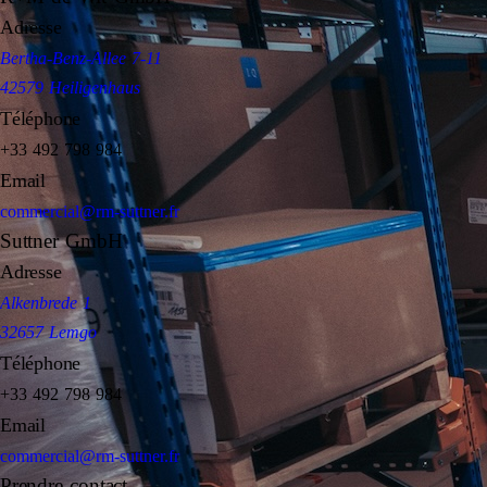
Adresse
Bertha-Benz-Allee 7-11
42579 Heiligenhaus
Téléphone
+33 492 798 984
Email
commercial@rm-suttner.fr
Suttner GmbH
Adresse
Alkenbrede 1
32657 Lemgo
Téléphone
+33 492 798 984
Email
commercial@rm-suttner.fr
Prendre contact