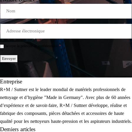
Name
E-
Mail
*
*
J'accepte la politique de confidentialité.
Einwilligung
*
Envoyer
Entreprise
R+M / Suttner est le leader mondial de matériels professionnels de
nettoyage et d’hygiène "Made in Germany". Avec plus de 60 années
d’expérience et de savoir-faire, R+M / Suttner développe, réalise et
fabrique des composants, pièces détachées et accessoires de haute
qualité pour les nettoyeurs haute-pression et les aspirateurs industriels.
Derniers articles