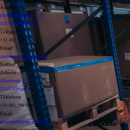
Adresse
Bertha-Benz-Allee 7-11
42579 Heiligenhaus
Téléphone
+33 492 798 984
Email
commercial@rm-suttner.fr
Suttner GmbH
Adresse
Alkenbrede 1
32657 Lemgo
Téléphone
+33 492 798 984
Email
commercial@rm-suttner.fr
Prendre contact