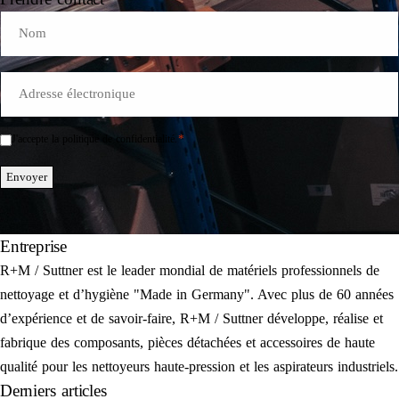
Name
E-
Mail
*
*
J'accepte la politique de confidentialité.
Einwilligung
*
Envoyer
Entreprise
R+M / Suttner est le leader mondial de matériels professionnels de
nettoyage et d’hygiène "Made in Germany". Avec plus de 60 années
d’expérience et de savoir-faire, R+M / Suttner développe, réalise et
fabrique des composants, pièces détachées et accessoires de haute
qualité pour les nettoyeurs haute-pression et les aspirateurs industriels.
Derniers articles