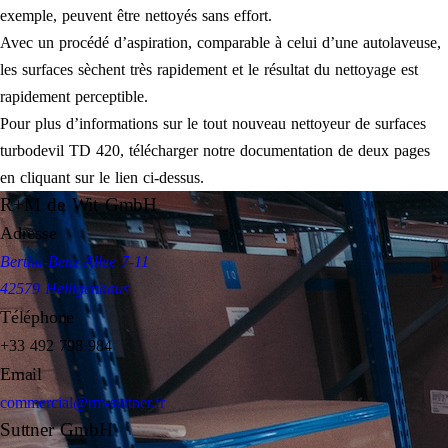
exemple, peuvent être nettoyés sans effort.
Avec un procédé d’aspiration, comparable à celui d’une autolaveuse,
les surfaces sèchent très rapidement et le résultat du nettoyage est
rapidement perceptible.
Pour plus d’informations sur le tout nouveau nettoyeur de surfaces
turbodevil TD 420, télécharger notre documentation de deux pages
en cliquant sur le lien ci-dessus.
R+M de Wit GmbH
Adresse
Bertha-Benz-Allee 7-11
42579 Heiligenhaus
Téléphone
+33 492 798 984
Email
commercial@rm-suttner.fr
Suttner GmbH