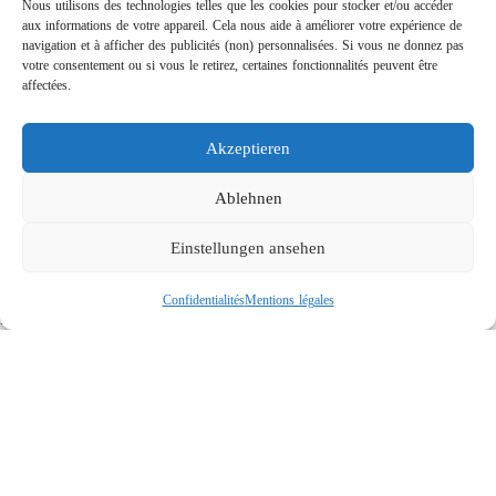
Nous utilisons des technologies telles que les cookies pour stocker et/ou accéder
aux informations de votre appareil. Cela nous aide à améliorer votre expérience de
navigation et à afficher des publicités (non) personnalisées. Si vous ne donnez pas
votre consentement ou si vous le retirez, certaines fonctionnalités peuvent être
affectées.
Akzeptieren
Rotabuses ST-415 de construction légère
Links
Ablehnen
Contact
Einstellungen ansehen
Mentions légales
Confidentialités
Confidentialités
Mentions légales
Recherche
Social
© 2026 R+M de Wit. All rights reserved.