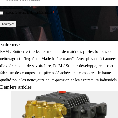
Mail
*
*
J'accepte la politique de confidentialité.
Einwilligung
*
Envoyer
Entreprise
R+M / Suttner est le leader mondial de matériels professionnels de
nettoyage et d’hygiène "Made in Germany". Avec plus de 60 années
d’expérience et de savoir-faire, R+M / Suttner développe, réalise et
fabrique des composants, pièces détachées et accessoires de haute
qualité pour les nettoyeurs haute-pression et les aspirateurs industriels.
Derniers articles