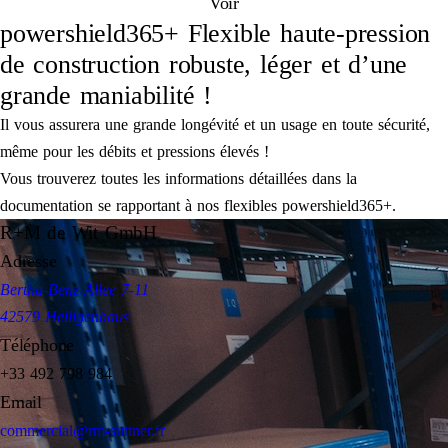
Voir
powershield365+ Flexible haute-pression
de construction robuste, léger et d’une
grande maniabilité !
Il vous assurera une grande longévité et un usage en toute sécurité,
même pour les débits et pressions élevés !
Vous trouverez toutes les informations détaillées dans la
documentation se rapportant à nos flexibles powershield365+.
R+M de Wit GmbH
Adresse
Bertha-Benz-Allee 7-11
42579 Heiligenhaus
Téléphone
+33 492 798 984
Email
commercial@rm-suttner.fr