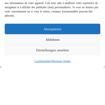
aux informations de votre appareil. Cela nous aide à améliorer votre expérience de
navigation et à afficher des publicités (non) personnalisées. Si vous ne donnez pas
votre consentement ou si vous le retirez, certaines fonctionnalités peuvent être
affectées.
Akzeptieren
Rotabuses ST-415 de construction légère
Links
Ablehnen
Contact
Einstellungen ansehen
Mentions légales
Confidentialités
Confidentialités
Mentions légales
Recherche
Social
© 2026 R+M de Wit. All rights reserved.