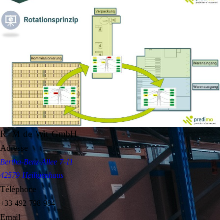
R+M de Wit GmbH
Adresse
Bertha-Benz-Allee 7-11
42579 Heiligenhaus
Téléphone
+33 492 798 984
Email