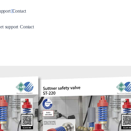
pdown
Toggle Dropdown
upport
Contact
wn
Dropdown
Toggle Dropdown
 et support
Contact