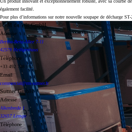
Un produit innovant et exceptionnellement robuste, avec sa courbe de res
également facilité.
Pour plus d’informations sur notre nouvelle soupape de décharge ST-22
R+M de Wit GmbH
Adresse
Bertha-Benz-Allee 7-11
42579 Heiligenhaus
Téléphone
+33 492 798 984
Email
commercial@rm-suttner.fr
Suttner GmbH
Adresse
Alkenbrede 1
32657 Lemgo
Téléphone