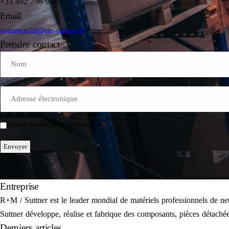
+33 492 798 984
Email
commercial@rm-suttner.fr
Prendre contact
Name
E-
Mail
*
*
J'accepte la politique de confidentialité.
Einwilligung
*
Envoyer
Entreprise
R+M / Suttner est le leader mondial de matériels professionnels de 
Suttner développe, réalise et fabrique des composants, pièces détachées
Derniers articles