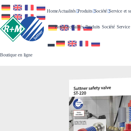
Toggle Dropdown
Toggle Dropdown
Toggle Dro
Home
Actualités
Produits
Société
Service et s
Toggle Dropdown
Toggle Dropdo
Toggle 
Home
Actualités
Produits
Société
Service
Boutique en ligne