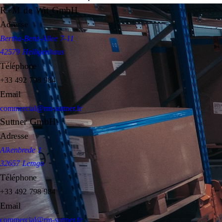
R+M de Wit GmbH
Adresse
Bertha-Benz-Allee 7-11
42579 Heiligenhaus
Téléphone
+33 492 798 984
Email
commercial@rm-suttner.fr
Suttner GmbH
Adresse
Alkenbrede 1
32657 Lemgo
Téléphone
+33 492 798 984
Email
commercial@rm-suttner.fr