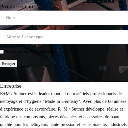
Prendre contact
Name
E-
Mail
*
*
J'accepte la politique de confidentialité.
Einwilligung
*
Envoyer
Entreprise
R+M / Suttner est le leader mondial de matériels professionnels de
nettoyage et d’hygiène "Made in Germany". Avec plus de 60 années
d’expérience et de savoir-faire, R+M / Suttner développe, réalise et
fabrique des composants, pièces détachées et accessoires de haute
qualité pour les nettoyeurs haute-pression et les aspirateurs industriels.