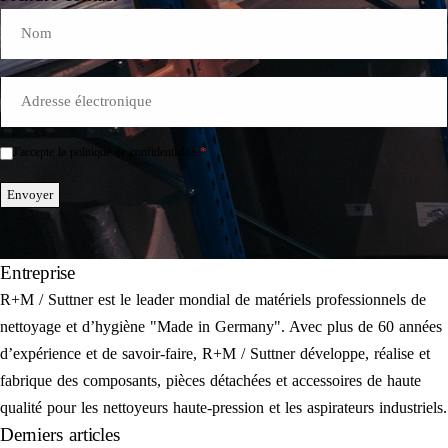
Name
E-
Mail
*
*
J'accepte la politique de confidentialité.
Einwilligung
*
Envoyer
Entreprise
R+M / Suttner est le leader mondial de matériels professionnels de
nettoyage et d’hygiène "Made in Germany". Avec plus de 60 années
d’expérience et de savoir-faire, R+M / Suttner développe, réalise et
fabrique des composants, pièces détachées et accessoires de haute
qualité pour les nettoyeurs haute-pression et les aspirateurs industriels.
Derniers articles