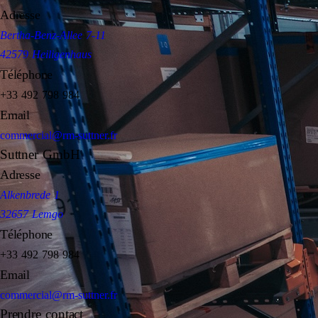
Adresse
Bertha-Benz-Allee 7-11
42579 Heiligenhaus
Téléphone
+33 492 798 984
Email
commercial@rm-suttner.fr
Suttner GmbH
Adresse
Alkenbrede 1
32657 Lemgo
Téléphone
+33 492 798 984
Email
commercial@rm-suttner.fr
Prendre contact