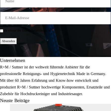
E-
Mail
*
*
Ich stimme der Datenschutzerklärung zu.
Einwilligung
*
Absenden
Unternehmen
R+M / Suttner ist der weltweit führende Anbieter für die
professionelle Reinigungs- und Hygienetechnik Made in Germany.
Mit über 60 Jahren Erfahrung und Know-how entwickelt und
produziert R+M / Suttner hochwertige Komponenten, Ersatzteile und
Zubehör für Hochdruckreiniger und Industriesauger.
Neuste Beiträge