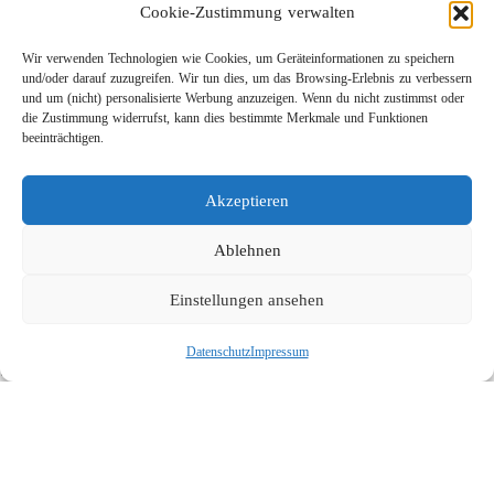
Cookie-Zustimmung verwalten
Wir verwenden Technologien wie Cookies, um Geräteinformationen zu speichern
und/oder darauf zuzugreifen. Wir tun dies, um das Browsing-Erlebnis zu verbessern
und um (nicht) personalisierte Werbung anzuzeigen. Wenn du nicht zustimmst oder
die Zustimmung widerrufst, kann dies bestimmte Merkmale und Funktionen
beeinträchtigen.
Leichtbau-Rotordüse ST-415
Akzeptieren
Links
Kontakt
Ablehnen
Impressum
Einstellungen ansehen
Datenschutz
Karriere
Datenschutz
Impressum
Suche
Social