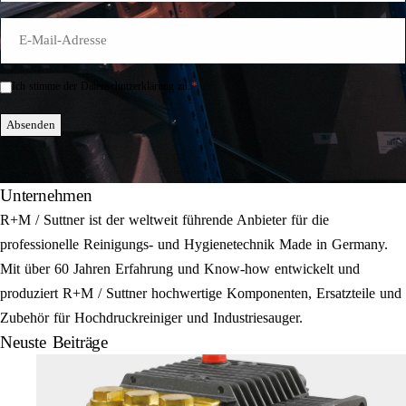
E-
Mail
*
*
Ich stimme der Datenschutzerklärung zu.
Einwilligung
*
Absenden
Unternehmen
R+M / Suttner ist der weltweit führende Anbieter für die
professionelle Reinigungs- und Hygienetechnik Made in Germany.
Mit über 60 Jahren Erfahrung und Know-how entwickelt und
produziert R+M / Suttner hochwertige Komponenten, Ersatzteile und
Zubehör für Hochdruckreiniger und Industriesauger.
Neuste Beiträge