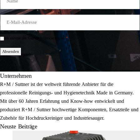
E-
Mail
*
*
Ich stimme der Datenschutzerklärung zu.
Einwilligung
*
Absenden
Unternehmen
R+M / Suttner ist der weltweit führende Anbieter für die
professionelle Reinigungs- und Hygienetechnik Made in Germany.
Mit über 60 Jahren Erfahrung und Know-how entwickelt und
produziert R+M / Suttner hochwertige Komponenten, Ersatzteile und
Zubehör für Hochdruckreiniger und Industriesauger.
Neuste Beiträge