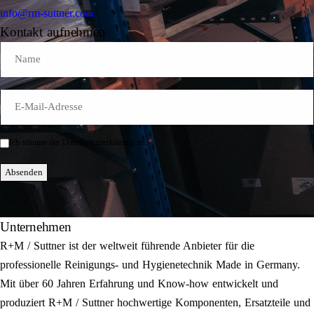
info@rm-suttner.com
Kontakt aufnehmen
Name
E-
Mail
*
*
Ich stimme der Datenschutzerklärung zu.
Einwilligung
*
Absenden
Unternehmen
R+M / Suttner ist der weltweit führende Anbieter für die
professionelle Reinigungs- und Hygienetechnik Made in Germany.
Mit über 60 Jahren Erfahrung und Know-how entwickelt und
produziert R+M / Suttner hochwertige Komponenten, Ersatzteile und