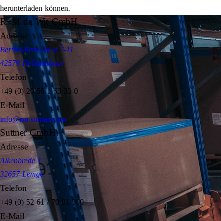
herunterladen können.
R+M de Wit GmbH
Adresse
Bertha-Benz-Allee 7-11
42579 Heiligenhaus
Telefon
+49 (0) 20 56-1 63 33-0
E-Mail
info@rm-suttner.com
Suttner GmbH
Adresse
Alkenbrede 1
32657 Lemgo
Telefon
+49 (0) 52 61 / 70 81-300
E-Mail