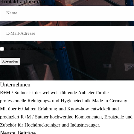
Kontakt aufnehmen
Name
E-
Mail
*
*
Ich stimme der Datenschutzerklärung zu.
Einwilligung
*
Absenden
Unternehmen
R+M / Suttner ist der weltweit führende Anbieter für die
professionelle Reinigungs- und Hygienetechnik Made in Germany.
Mit über 60 Jahren Erfahrung und Know-how entwickelt und
produziert R+M / Suttner hochwertige Komponenten, Ersatzteile und
Zubehör für Hochdruckreiniger und Industriesauger.
Neuste Beiträge