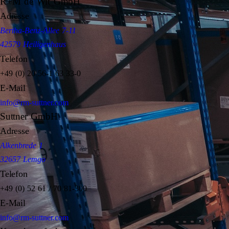
R+M de Wit GmbH
Adresse
Bertha-Benz-Allee 7-11
42579 Heiligenhaus
Telefon
+49 (0) 20 56-1 63 33-0
E-Mail
info@rm-suttner.com
Suttner GmbH
Adresse
Alkenbrede 1
32657 Lemgo
Telefon
+49 (0) 52 61 / 70 81-300
E-Mail
info@rm-suttner.com