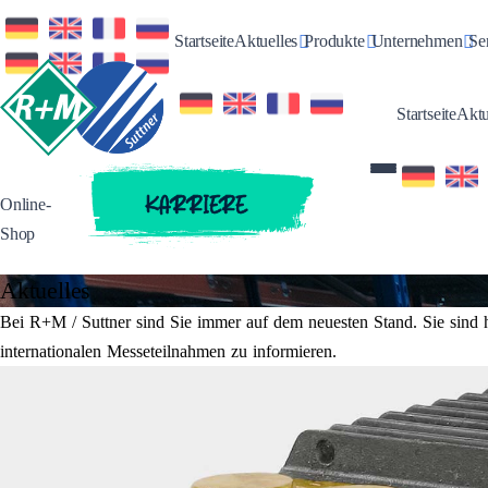
Toggle Dropdown
Toggle Dropdow
Tog
Startseite
Aktuelles
Produkte
Unternehmen
Se
Startseite
Aktu
KARRIERE
Online-
Shop
Aktuelles
Bei R+M / Suttner sind Sie immer auf dem neuesten Stand. Sie sind h
internationalen Messeteilnahmen zu informieren.