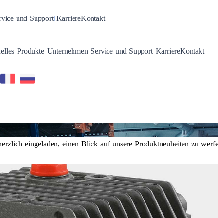
n
gle Dropdown
Toggle Dropdown
rvice und Support
Karriere
Kontakt
Toggle Dropdown
Toggle Dropdown
Toggle Dropdown
Toggle Dropdown
elles
Produkte
Unternehmen
Service und Support
Karriere
Kontakt
erzlich eingeladen, einen Blick auf unsere Produktneuheiten zu werfe