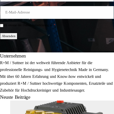
E-
Mail
*
*
Ich stimme der Datenschutzerklärung zu.
Einwilligung
*
Absenden
Unternehmen
R+M / Suttner ist der weltweit führende Anbieter für die
professionelle Reinigungs- und Hygienetechnik Made in Germany.
Mit über 60 Jahren Erfahrung und Know-how entwickelt und
produziert R+M / Suttner hochwertige Komponenten, Ersatzteile und
Zubehör für Hochdruckreiniger und Industriesauger.
Neuste Beiträge