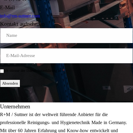
E-Mail
info@rm-suttner.com
Kontakt aufnehmen
Name
E-
Mail
*
*
Ich stimme der Datenschutzerklärung zu.
Einwilligung
*
Absenden
Unternehmen
R+M / Suttner ist der weltweit führende Anbieter für die
professionelle Reinigungs- und Hygienetechnik Made in Germany.
Mit über 60 Jahren Erfahrung und Know-how entwickelt und