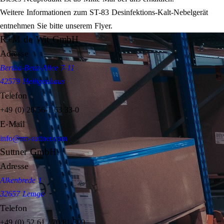
Weitere Informationen zum ST-83 Desinfektions-Kalt-Nebelgerät
entnehmen Sie bitte unserem Flyer.
R+M de Wit GmbH
Adresse
Bertha-Benz-Allee 7-11
42579 Heiligenhaus
Telefon
+49 (0) 20 56-1 63 33-0
E-Mail
info@rm-suttner.com
Suttner GmbH
Adresse
Alkenbrede 1
32657 Lemgo
Telefon
+49 (0) 52 61 / 70 81-300