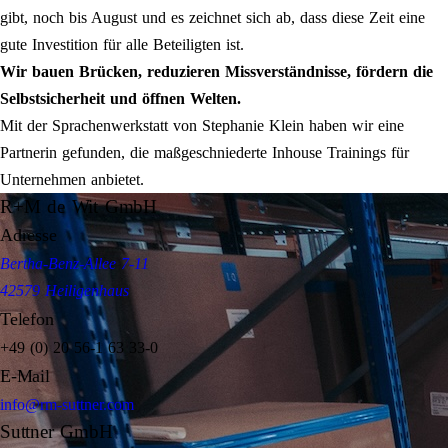
gibt, noch bis August und es zeichnet sich ab, dass diese Zeit eine
gute Investition für alle Beteiligten ist.
Wir bauen Brücken, reduzieren Missverständnisse, fördern die
Selbstsicherheit und öffnen Welten.
Mit der Sprachenwerkstatt von Stephanie Klein haben wir eine
Partnerin gefunden, die maßgeschniederte Inhouse Trainings für
Unternehmen anbietet.
R+M de Wit GmbH
Adresse
Bertha-Benz-Allee 7-11
42579 Heiligenhaus
Telefon
+49 (0) 20 56-1 63 33-0
E-Mail
info@rm-suttner.com
Suttner GmbH