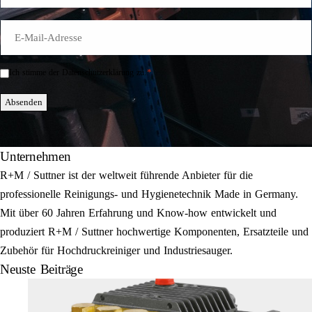
E-
Mail
*
*
Ich stimme der Datenschutzerklärung zu.
Einwilligung
*
Absenden
Unternehmen
R+M / Suttner ist der weltweit führende Anbieter für die
professionelle Reinigungs- und Hygienetechnik Made in Germany.
Mit über 60 Jahren Erfahrung und Know-how entwickelt und
produziert R+M / Suttner hochwertige Komponenten, Ersatzteile und
Zubehör für Hochdruckreiniger und Industriesauger.
Neuste Beiträge