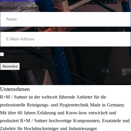
Kontakt aufnehmen
Name
E-
Mail
*
*
Ich stimme der Datenschutzerklärung zu.
Einwilligung
*
Absenden
Unternehmen
R+M / Suttner ist der weltweit führende Anbieter für die
professionelle Reinigungs- und Hygienetechnik Made in Germany.
Mit über 60 Jahren Erfahrung und Know-how entwickelt und
produziert R+M / Suttner hochwertige Komponenten, Ersatzteile und
Zubehör für Hochdruckreiniger und Industriesauger.