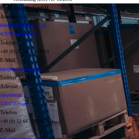
R+M de Wit GmbH
Adresse
Bertha-Benz-Allee 7-11
42579 Heiligenhaus
Telefon
+49 (0) 20 56-1 63 33-0
E-Mail
info@rm-suttner.com
Suttner GmbH
Adresse
Alkenbrede 1
32657 Lemgo
Telefon
+49 (0) 52 61 / 70 81-300
E-Mail
info@rm-suttner.com