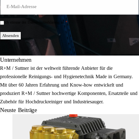
E-
Mail
*
*
Ich stimme der Datenschutzerklärung zu.
Einwilligung
*
Absenden
Unternehmen
R+M / Suttner ist der weltweit führende Anbieter für die
professionelle Reinigungs- und Hygienetechnik Made in Germany.
Mit über 60 Jahren Erfahrung und Know-how entwickelt und
produziert R+M / Suttner hochwertige Komponenten, Ersatzteile und
Zubehör für Hochdruckreiniger und Industriesauger.
Neuste Beiträge