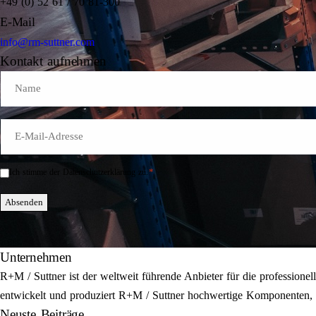
+49 (0) 52 61 / 70 81-300
E-Mail
info@rm-suttner.com
Kontakt aufnehmen
Name
E-
Mail
*
*
Ich stimme der Datenschutzerklärung zu.
Einwilligung
*
Absenden
Unternehmen
R+M / Suttner ist der weltweit führende Anbieter für die professi
entwickelt und produziert R+M / Suttner hochwertige Komponenten, E
Neuste Beiträge