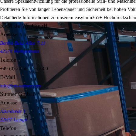
Unsere Spezialentwicklung für die professionelle Stall- und Masch
Profitieren Sie von langer Lebensdauer und Sicherheit bei hohen V
Detaillierte Informationen zu unserem easyfarm365+ Hochdruckschlau
R+M de Wit GmbH
Adresse
Bertha-Benz-Allee 7-11
42579 Heiligenhaus
Telefon
+49 (0) 20 56-1 63 33-0
E-Mail
info@rm-suttner.com
Suttner GmbH
Adresse
Alkenbrede 1
32657 Lemgo
Telefon