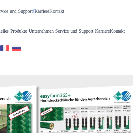
n
gle Dropdown
Toggle Dropdown
rvice und Support
Karriere
Kontakt
Toggle Dropdown
Toggle Dropdown
Toggle Dropdown
Toggle Dropdown
elles
Produkte
Unternehmen
Service und Support
Karriere
Kontakt