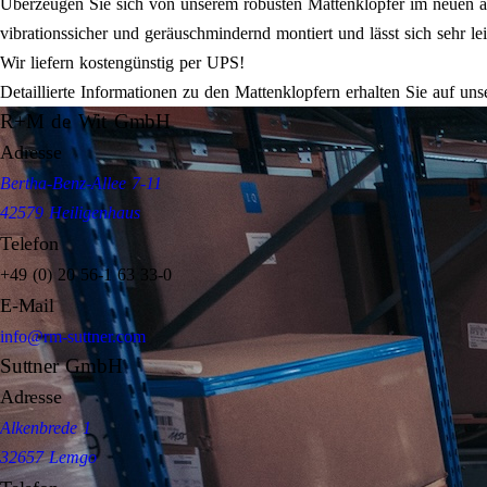
Überzeugen Sie sich von unserem robusten Mattenklopfer im neuen an
vibrationssicher und geräuschmindernd montiert und lässt sich sehr lei
Wir liefern kostengünstig per UPS!
Detaillierte Informationen zu den Mattenklopfern erhalten Sie auf un
R+M de Wit GmbH
Adresse
Bertha-Benz-Allee 7-11
42579 Heiligenhaus
Telefon
+49 (0) 20 56-1 63 33-0
E-Mail
info@rm-suttner.com
Suttner GmbH
Adresse
Alkenbrede 1
32657 Lemgo