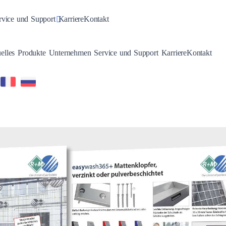
n
gle Dropdown
Toggle Dropdown
rvice und Support
Karriere
Kontakt
Toggle Dropdown
Toggle Dropdown
Toggle Dropdown
Toggle Dropdown
elles
Produkte
Unternehmen
Service und Support
Karriere
Kontakt