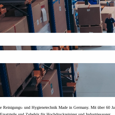
onelle Reinigungs- und Hygienetechnik Made in Germany. Mit über 60
rsatzteile und Zubehör für Hochdruckreiniger und Industriesauger.