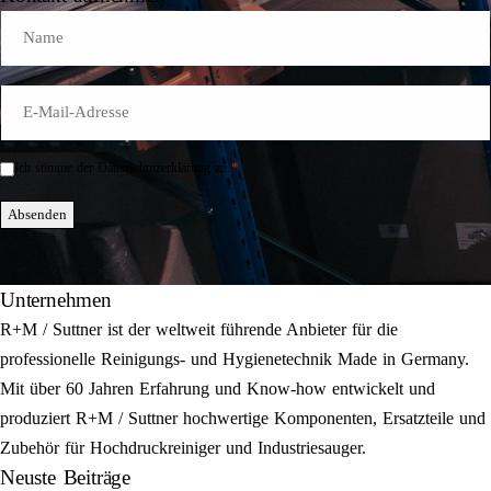
Name
E-
Mail
*
*
Ich stimme der Datenschutzerklärung zu.
Einwilligung
*
Absenden
Unternehmen
R+M / Suttner ist der weltweit führende Anbieter für die
professionelle Reinigungs- und Hygienetechnik Made in Germany.
Mit über 60 Jahren Erfahrung und Know-how entwickelt und
produziert R+M / Suttner hochwertige Komponenten, Ersatzteile und
Zubehör für Hochdruckreiniger und Industriesauger.
Neuste Beiträge