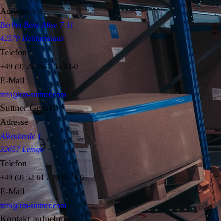
Adresse
Bertha-Benz-Allee 7-11
42579 Heiligenhaus
Telefon
+49 (0) 20 56-1 63 33-0
E-Mail
info@rm-suttner.com
Suttner GmbH
Adresse
Alkenbrede 1
32657 Lemgo
Telefon
+49 (0) 52 61 / 70 81-300
E-Mail
info@rm-suttner.com
Kontakt aufnehmen