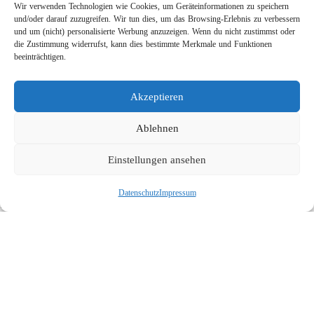
Wir verwenden Technologien wie Cookies, um Geräteinformationen zu speichern
und/oder darauf zuzugreifen. Wir tun dies, um das Browsing-Erlebnis zu verbessern
und um (nicht) personalisierte Werbung anzuzeigen. Wenn du nicht zustimmst oder
die Zustimmung widerrufst, kann dies bestimmte Merkmale und Funktionen
beeinträchtigen.
Leichtbau-Rotordüse ST-415
Akzeptieren
Links
Kontakt
Ablehnen
Impressum
Einstellungen ansehen
Datenschutz
Karriere
Datenschutz
Impressum
Suche
Social