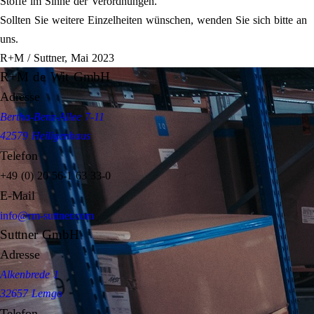
Stoffe im Sinne der Verordnungen.
Sollten Sie weitere Einzelheiten wünschen, wenden Sie sich bitte an
uns.
R+M / Suttner, Mai 2023
R+M de Wit GmbH
Adresse
Bertha-Benz-Allee 7-11
42579 Heiligenhaus
Telefon
+49 (0) 20 56-1 63 33-0
E-Mail
info@rm-suttner.com
Suttner GmbH
Adresse
Alkenbrede 1
32657 Lemgo
Telefon