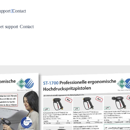
pdown
Toggle Dropdown
upport
Contact
wn
Dropdown
Toggle Dropdown
 et support
Contact