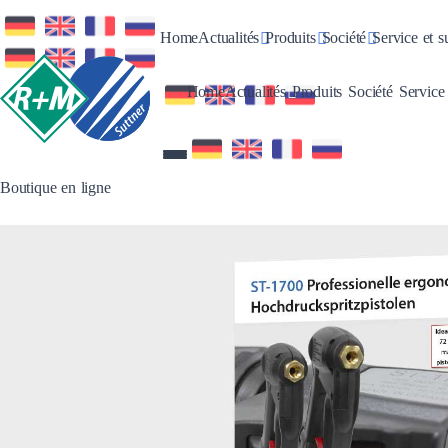
Toggle Dropdown
Toggle Dropdown
Toggle Dro
Home
Actualités
Produits
Société
Service et s
Toggle Dropdown
Toggle Dropdo
Toggle 
Home
Actualités
Produits
Société
Service
Boutique en ligne