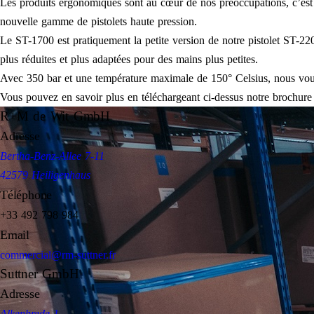
Les produits ergonomiques sont au cœur de nos préoccupations, c’est
nouvelle gamme de pistolets haute pression.
Le ST-1700 est pratiquement la petite version de notre pistolet ST-22
plus réduites et plus adaptées pour des mains plus petites.
Avec 350 bar et une température maximale de 150° Celsius, nous vous
Vous pouvez en savoir plus en téléchargeant ci-dessus notre brochur
R+M de Wit GmbH
Adresse
Bertha-Benz-Allee 7-11
42579 Heiligenhaus
Téléphone
+33 492 798 984
Email
commercial@rm-suttner.fr
Suttner GmbH
Adresse
Alkenbrede 1