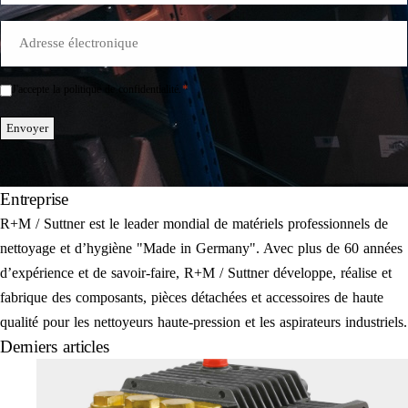
E-
Mail
*
*
J'accepte la politique de confidentialité.
Einwilligung
*
Envoyer
Entreprise
R+M / Suttner est le leader mondial de matériels professionnels de
nettoyage et d’hygiène "Made in Germany". Avec plus de 60 années
d’expérience et de savoir-faire, R+M / Suttner développe, réalise et
fabrique des composants, pièces détachées et accessoires de haute
qualité pour les nettoyeurs haute-pression et les aspirateurs industriels.
Derniers articles