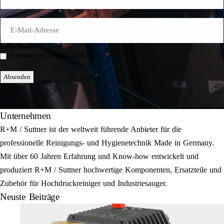
E-
Mail
*
*
Ich stimme der Datenschutzerklärung zu.
Einwilligung
*
Absenden
Unternehmen
R+M / Suttner ist der weltweit führende Anbieter für die
professionelle Reinigungs- und Hygienetechnik Made in Germany.
Mit über 60 Jahren Erfahrung und Know-how entwickelt und
produziert R+M / Suttner hochwertige Komponenten, Ersatzteile und
Zubehör für Hochdruckreiniger und Industriesauger.
Neuste Beiträge