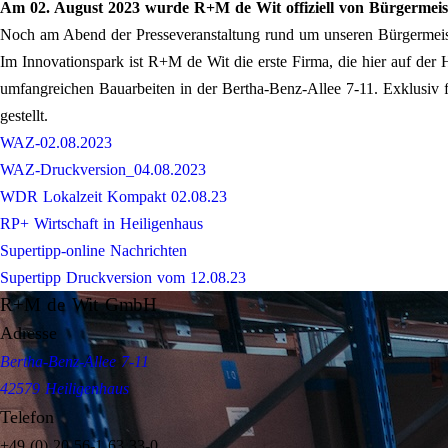
Am 02. August 2023 wurde R+M de Wit offiziell von Bürgermeis
Noch am Abend der Presseveranstaltung rund um unseren Bürgermeis
Im Innovationspark ist R+M de Wit die erste Firma, die hier auf der 
umfangreichen Bauarbeiten in der Bertha-Benz-Allee 7-11. Exklusiv f
gestellt.
WAZ-02.08.2023
WAZ-Druckversion_04.08.2023
WDR Lokalzeit Kompakt 02.08.23
RP+ Wirtschaft in Heiligenhaus
Supertipp-online Nachrichten
Supertipp Druckversion vom 12.08.23
R+M de Wit GmbH
Adresse
Bertha-Benz-Allee 7-11
42579 Heiligenhaus
Telefon
+49 (0) 20 56-1 63 33-0