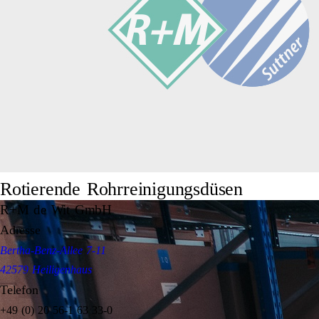
Rotierende Rohrreinigungsdüsen
R+M de Wit GmbH
Adresse
Bertha-Benz-Allee 7-11
42579 Heiligenhaus
Telefon
+49 (0) 20 56-1 63 33-0