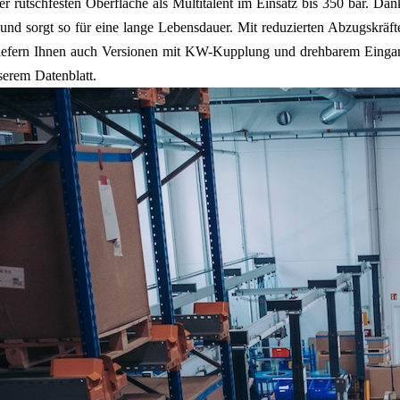
rer rutschfesten Oberfläche als Multitalent im Einsatz bis 350 bar. D
 und sorgt so für eine lange Lebensdauer. Mit reduzierten Abzugskräf
r liefern Ihnen auch Versionen mit KW-Kupplung und drehbarem Einga
serem Datenblatt.