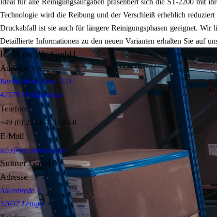
Ideal für alle Reinigungsaufgaben präsentiert sich die ST-2200 mit ih
Technologie wird die Reibung und der Verschleiß erheblich reduziert
Druckabfall ist sie auch für längere Reinigungsphasen geeignet. Wi
Detaillierte Informationen zu den neuen Varianten erhalten Sie auf un
R+M de Wit GmbH
Adresse
Bertha-Benz-Allee 7-11
42579 Heiligenhaus
Telefon
+49 (0) 20 56-1 63 33-0
E-Mail
info@rm-suttner.com
Suttner GmbH
Adresse
Alkenbrede 1
32657 Lemgo