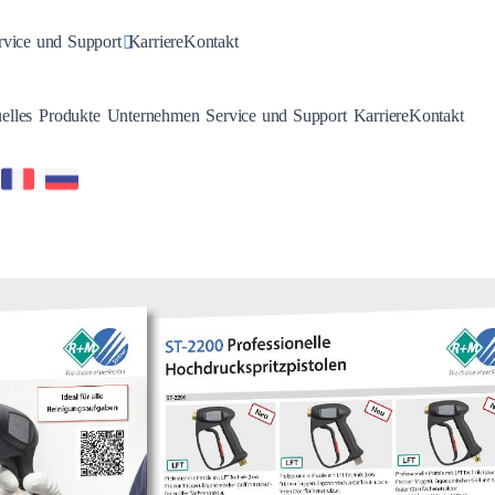
n
gle Dropdown
Toggle Dropdown
rvice und Support
Karriere
Kontakt
Toggle Dropdown
Toggle Dropdown
Toggle Dropdown
Toggle Dropdown
elles
Produkte
Unternehmen
Service und Support
Karriere
Kontakt