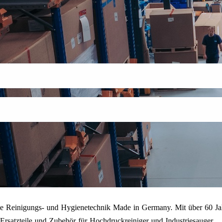
onelle Reinigungs- und Hygienetechnik Made in Germany. Mit über 60
rsatzteile und Zubehör für Hochdruckreiniger und Industriesauger.