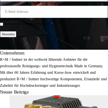
E-
Mail
*
*
Ich stimme der Datenschutzerklärung zu.
Einwilligung
*
Absenden
Unternehmen
R+M / Suttner ist der weltweit führende Anbieter für die
professionelle Reinigungs- und Hygienetechnik Made in Germany.
Mit über 60 Jahren Erfahrung und Know-how entwickelt und
produziert R+M / Suttner hochwertige Komponenten, Ersatzteile und
Zubehör für Hochdruckreiniger und Industriesauger.
Neuste Beiträge