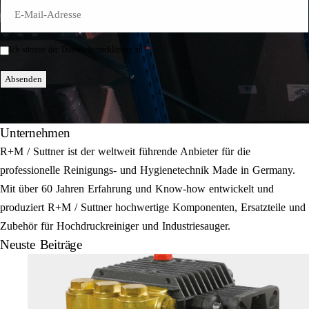
E-
Mail
*
*
Ich stimme der Datenschutzerklärung zu.
Einwilligung
*
Absenden
Unternehmen
R+M / Suttner ist der weltweit führende Anbieter für die
professionelle Reinigungs- und Hygienetechnik Made in Germany.
Mit über 60 Jahren Erfahrung und Know-how entwickelt und
produziert R+M / Suttner hochwertige Komponenten, Ersatzteile und
Zubehör für Hochdruckreiniger und Industriesauger.
Neuste Beiträge