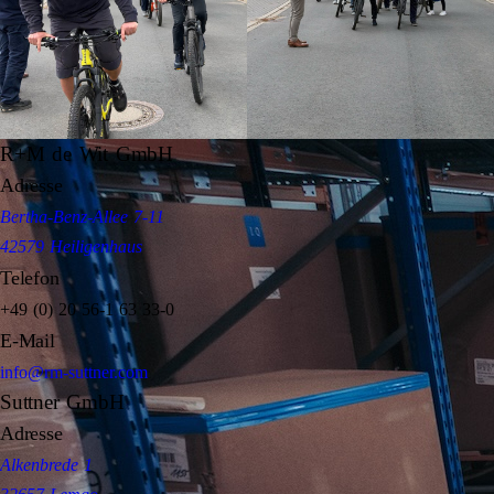
R+M de Wit GmbH
Adresse
Bertha-Benz-Allee 7-11
42579 Heiligenhaus
Telefon
+49 (0) 20 56-1 63 33-0
E-Mail
info@rm-suttner.com
Suttner GmbH
Adresse
Alkenbrede 1