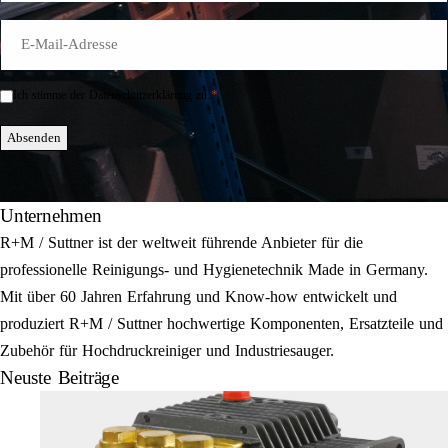
E-
Mail
*
*
Ich stimme der Datenschutzerklärung zu.
Einwilligung
*
Absenden
Unternehmen
R+M / Suttner ist der weltweit führende Anbieter für die
professionelle Reinigungs- und Hygienetechnik Made in Germany.
Mit über 60 Jahren Erfahrung und Know-how entwickelt und
produziert R+M / Suttner hochwertige Komponenten, Ersatzteile und
Zubehör für Hochdruckreiniger und Industriesauger.
Neuste Beiträge