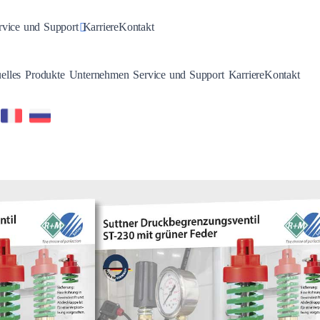
n
gle Dropdown
Toggle Dropdown
rvice und Support
Karriere
Kontakt
Toggle Dropdown
Toggle Dropdown
Toggle Dropdown
Toggle Dropdown
elles
Produkte
Unternehmen
Service und Support
Karriere
Kontakt