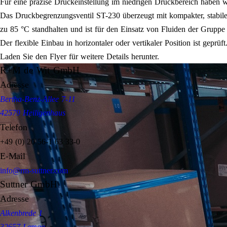
Für eine präzise Druckeinstellung im niedrigen Druckbereich haben w
Das Druckbegrenzungsventil ST-230 überzeugt mit kompakter, stabiler
zu 85 °C standhalten und ist für den Einsatz von Fluiden der Grupp
Der flexible Einbau in horizontaler oder vertikaler Position ist geprüft
Laden Sie den Flyer für weitere Details herunter.
R+M de Wit GmbH
Adresse
Bertha-Benz-Allee 7-11
42579 Heiligenhaus
Telefon
+49 (0) 20 56-1 63 33-0
E-Mail
info@rm-suttner.com
Suttner GmbH
Adresse
Alkenbrede 1
32657 Lemgo