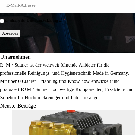
E-
Mail
*
*
Ich stimme der Datenschutzerklärung zu.
Einwilligung
*
Absenden
Unternehmen
R+M / Suttner ist der weltweit führende Anbieter für die
professionelle Reinigungs- und Hygienetechnik Made in Germany.
Mit über 60 Jahren Erfahrung und Know-how entwickelt und
produziert R+M / Suttner hochwertige Komponenten, Ersatzteile und
Zubehör für Hochdruckreiniger und Industriesauger.
Neuste Beiträge