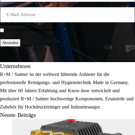
E-
Mail
*
*
Ich stimme der Datenschutzerklärung zu.
Einwilligung
*
Absenden
Unternehmen
R+M / Suttner ist der weltweit führende Anbieter für die
professionelle Reinigungs- und Hygienetechnik Made in Germany.
Mit über 60 Jahren Erfahrung und Know-how entwickelt und
produziert R+M / Suttner hochwertige Komponenten, Ersatzteile und
Zubehör für Hochdruckreiniger und Industriesauger.
Neuste Beiträge