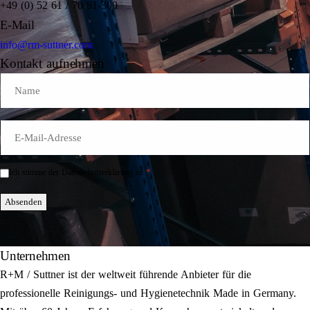
+49 (0) 52 61 / 70 81-300
E-Mail
info@rm-suttner.com
Kontakt aufnehmen
Name
E-
Mail
*
*
Ich stimme der Datenschutzerklärung zu.
Einwilligung
*
Absenden
Unternehmen
R+M / Suttner ist der weltweit führende Anbieter für die
professionelle Reinigungs- und Hygienetechnik Made in Germany.