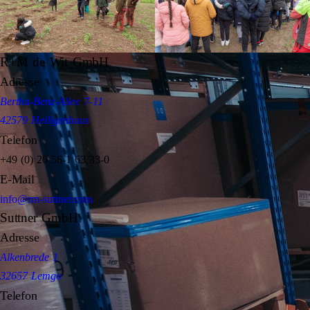
R+M de Wit GmbH
Adresse
Bertha-Benz-Allee 7-11
42579 Heiligenhaus
Telefon
+49 (0) 20 56-1 63 33-0
E-Mail
info@rm-suttner.com
Suttner GmbH
Adresse
Alkenbrede 1
32657 Lemgo
Telefon