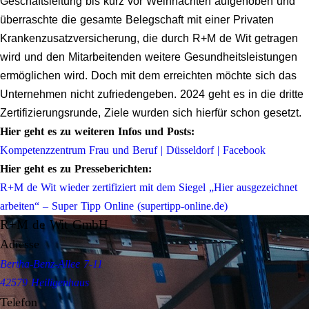
Geschäftsleitung bis kurz vor Weihnachten aufgehoben und
überraschte die gesamte Belegschaft mit einer Privaten
Krankenzusatzversicherung, die durch R+M de Wit getragen
wird und den Mitarbeitenden weitere Gesundheitsleistungen
ermöglichen wird. Doch mit dem erreichten möchte sich das
Unternehmen nicht zufriedengeben. 2024 geht es in die dritte
Zertifizierungsrunde, Ziele wurden sich hierfür schon gesetzt.
Hier geht es zu weiteren Infos und Posts:
Kompetenzzentrum Frau und Beruf | Düsseldorf | Facebook
Hier geht es zu Presseberichten:
R+M de Wit wieder zertifiziert mit dem Siegel „Hier ausgezeichnet
arbeiten“ – Super Tipp Online (supertipp-online.de)
R+M de Wit GmbH
Adresse
Bertha-Benz-Allee 7-11
42579 Heiligenhaus
Telefon