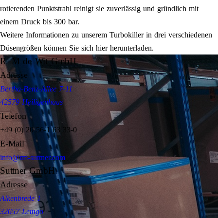
rotierenden Punktstrahl reinigt sie zuverlässig und gründlich mit
einem Druck bis 300 bar.
Weitere Informationen zu unserem Turbokiller in drei verschiedenen
Düsengrößen können Sie sich hier herunterladen.
R+M de Wit GmbH
Adresse
Bertha-Benz-Allee 7-11
42579 Heiligenhaus
Telefon
+49 (0) 20 56-1 63 33-0
E-Mail
info@rm-suttner.com
Suttner GmbH
Adresse
Alkenbrede 1
32657 Lemgo