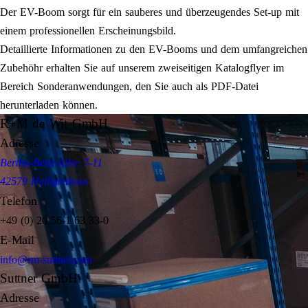
Der EV-Boom sorgt für ein sauberes und überzeugendes Set-up mit
einem professionellen Erscheinungsbild.
Detaillierte Informationen zu den EV-Booms und dem umfangreichen
Zubehöhr erhalten Sie auf unserem zweiseitigen Katalogflyer im
Bereich Sonderanwendungen, den Sie auch als PDF-Datei
herunterladen können.
R+M de Wit GmbH
Adresse
Bertha-Benz-Allee 7-11
42579 Heiligenhaus
Telefon
+49 (0) 20 56-1 63 33-0
E-Mail
info@rm-suttner.com
Suttner GmbH
Adresse